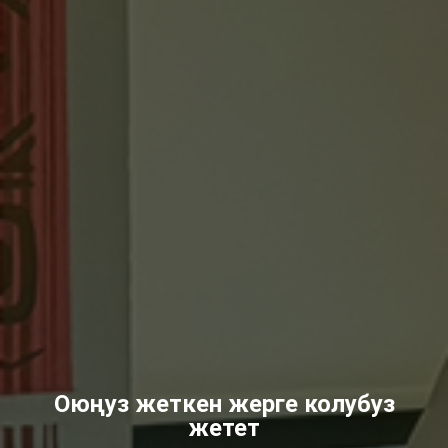
Оюңуз жеткен жерге колубуз
жетет